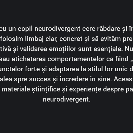
u un copil neurodivergent cere răbdare și în
folosim limbaj clar, concret și să evităm pr
tivă și validarea emoțiilor sunt esențiale. N
sau etichetarea comportamentelor ca fiind 
nctelor forte și adaptarea la stilul lor unic 
alea spre succes și încredere în sine. Aceas
materiale științifice și experiențe despre p
neurodivergent.