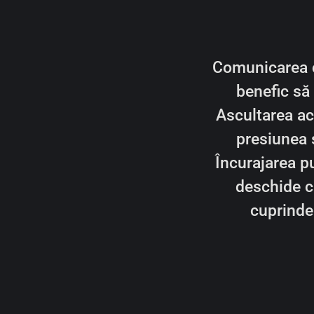
Comunicarea c
benefic să 
Ascultarea ac
presiunea 
Încurajarea pu
deschide c
cuprinde 