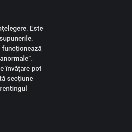
țelegere. Este
esupunerile.
u funcționează
„anormale”.
de învățare pot
tă secțiune
arentingul