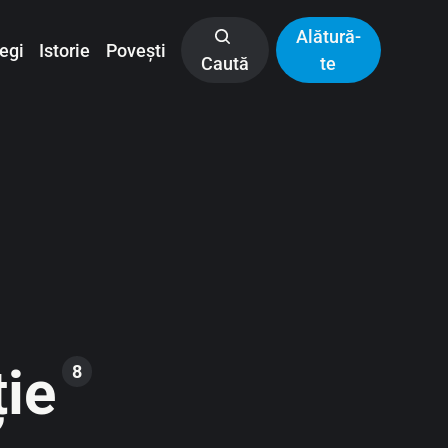
Alătură-
egi
Istorie
Povești
Caută
te
ție
8