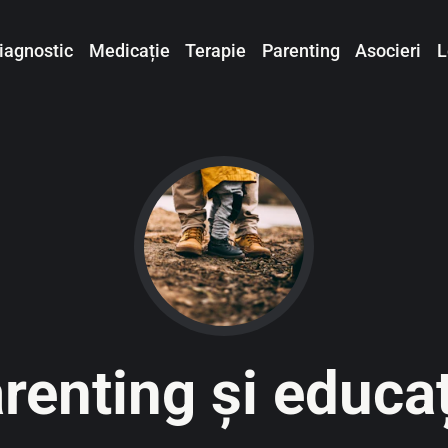
iagnostic
Medicație
Terapie
Parenting
Asocieri
L
renting și educa