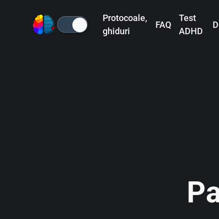
Protocoale,
Test
FAQ
D
🌙
ghiduri
ADHD
Pa