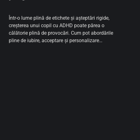
Într-o lume plină de etichete și așteptări rigide,
creșterea unui copil cu ADHD poate părea o
călătorie plină de provocări. Cum pot abordările
pline de iubire, acceptare și personalizare
transforma viața copilului dumneavoastră,
deschizând ușa către un viitor mai bun?