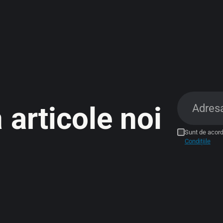
a
articole noi
Sunt de acor
Condițiile