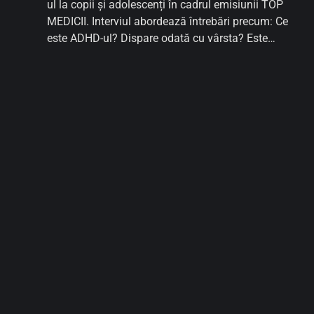
ul la copii și adolescenți în cadrul emisiunii TOP
MEDICII. Interviul abordează întrebări precum: Ce
este ADHD-ul? Dispare odată cu vârsta? Este
mereu nevoie de tratament? Ce medicamente și
ce alte soluții există? Cum poate fi un copil ajutat
acasă?