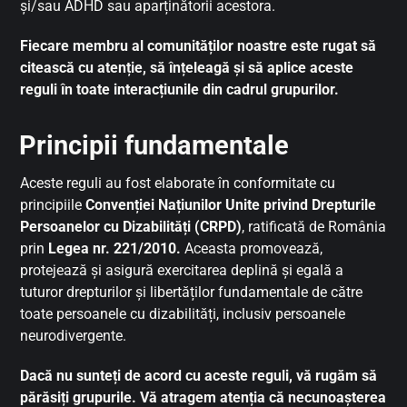
și/sau ADHD sau aparținătorii acestora.
Fiecare membru al comunităților noastre este rugat să
citească cu atenție, să înțeleagă și să aplice aceste
reguli în toate interacțiunile din cadrul grupurilor.
Principii fundamentale
Aceste reguli au fost elaborate în conformitate cu
principiile
Convenției Națiunilor Unite privind Drepturile
Persoanelor cu Dizabilități (CRPD)
, ratificată de România
prin
Legea nr. 221/2010.
Aceasta promovează,
protejează și asigură exercitarea deplină și egală a
tuturor drepturilor și libertăților fundamentale de către
toate persoanele cu dizabilități, inclusiv persoanele
neurodivergente.
Dacă nu sunteți de acord cu aceste reguli, vă rugăm să
părăsiți grupurile. Vă atragem atenția că necunoașterea