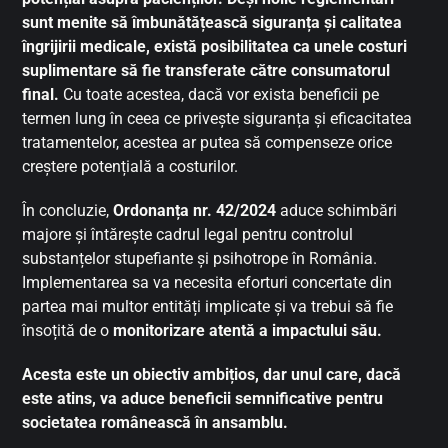
sunt menite să îmbunătățească siguranța și calitatea
îngrijirii medicale, există posibilitatea ca unele costuri
suplimentare să fie transferate către consumatorul
final.
Cu toate acestea, dacă vor exista beneficii pe
termen lung în ceea ce privește siguranța și eficacitatea
tratamentelor, acestea ar putea să compenseze orice
creștere potențială a costurilor.
În concluzie,
Ordonanța nr. 42/2024
aduce schimbări
majore și întărește cadrul legal pentru controlul
substanțelor stupefiante și psihotrope în România.
Implementarea sa va necesita eforturi concertate din
partea mai multor entități implicate și va trebui să fie
însoțită de o
monitorizare atentă a impactului său.
Acesta este un obiectiv ambițios, dar unul care, dacă
este atins, va aduce beneficii semnificative pentru
societatea românească în ansamblu.