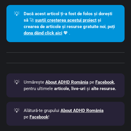
💡
Dacă acest articol ți-a fost de folos și dorești 
să 
🚀
susții creșterea acestui proiect
 și 
crearea de articole și resurse gratuite noi
,
poți
dona dând click aici
💖 .
💡
Urmărește
About ADHD România
pe
Facebook
,
pentru ultimele
articole, live-uri
și
alte resurse.
💡
Alătură-te grupului
About ADHD România
pe
Facebook
!