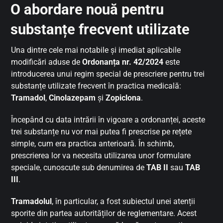
O abordare nouă pentru
substanțe frecvent utilizate
Una dintre cele mai notabile și imediat aplicabile
modificări aduse de
Ordonanța nr. 42/2024
este
introducerea unui regim special de prescriere pentru trei
substanțe utilizate frecvent în practica medicală:
Tramadol
,
Cinolazepam
și
Zopiclona
.
Începând cu data intrării în vigoare a ordonanței, aceste
trei substanțe nu vor mai putea fi prescrise pe rețete
simple, cum era practica anterioară. În schimb,
prescrierea lor va necesita utilizarea unor formulare
speciale, cunoscute sub denumirea de
TAB II
sau
TAB
III
.
Tramadolul
, în particular, a fost subiectul unei atenții
sporite din partea autorităților de reglementare. Acest