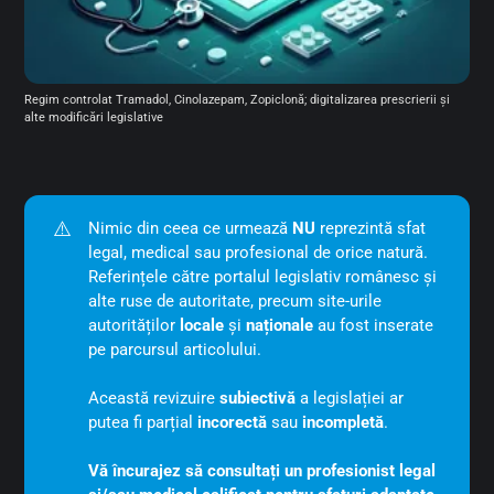
Regim controlat Tramadol, Cinolazepam, Zopiclonă; digitalizarea prescrierii și 
alte modificări legislative
⚠️
Nimic din ceea ce urmează
NU
reprezintă sfat
legal, medical sau profesional de orice natură.
Referințele către portalul legislativ românesc și
alte ruse de autoritate, precum site-urile
autorităților
locale
și
naționale
au fost inserate
pe parcursul articolului.
Această revizuire
subiectivă
a legislației ar
putea fi parțial
incorectă
sau
incompletă
.
Vă încurajez să consultați un profesionist legal 