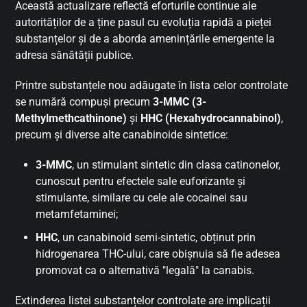
Această actualizare reflectă eforturile continue ale
autorităților de a ține pasul cu evoluția rapidă a pieței
substanțelor și de a aborda amenințările emergente la
adresa sănătății publice.
Printre substanțele nou adăugate în lista celor controlate
se numără compuși precum
3-MMC (3-
Methylmethcathinone)
și
HHC (Hexahydrocannabinol)
,
precum și diverse alte canabinoide sintetice:
3-MMC
, un stimulant sintetic din clasa catinonelor,
cunoscut pentru efectele sale euforizante și
stimulante, similare cu cele ale cocainei sau
metamfetaminei;
HHC
, un canabinoid semi-sintetic, obținut prin
hidrogenarea THC-ului, care obișnuia să fie adesea
promovat ca o alternativă "legală" la canabis.
Extinderea listei substanțelor controlate are implicații