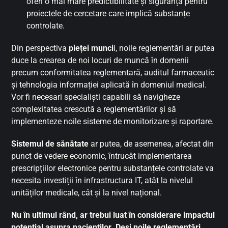
oferi o mai mare predictibilitate și siguranță pentru
proiectele de cercetare care implică substanțe
controlate.
Din perspectiva
pieței munci
i, noile reglementări ar putea
duce la crearea de noi locuri de muncă în domenii
precum conformitatea reglementară, auditul farmaceutic
și tehnologia informației aplicată în domeniul medical.
Vor fi necesari specialiști capabili să navigheze
complexitatea crescută a reglementărilor și să
implementeze noile sisteme de monitorizare și raportare.
Sistemul de sănătate
ar putea, de asemenea, afectat din
punct de vedere economic, întrucât implementarea
prescripțiilor electronice pentru substanțele controlate va
necesita investiții în infrastructura IT, atât la nivelul
unităților medicale, cât și la nivel național.
Nu în ultimul rând, ar trebui luat în considerare impactul
potențial asupra pacienților. Deși noile reglementări