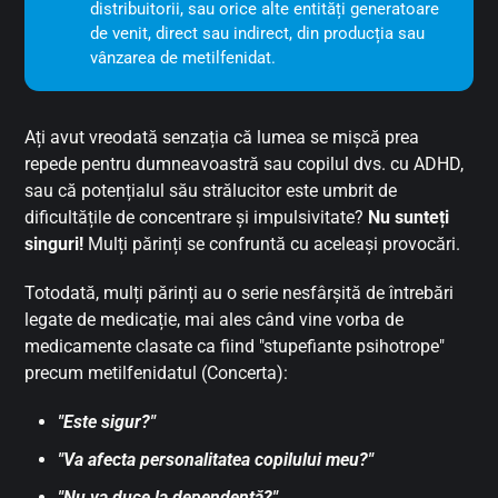
distribuitorii, sau orice alte entități generatoare
de venit, direct sau indirect, din producția sau
vânzarea de metilfenidat.
Ați avut vreodată senzația că lumea se mișcă prea
repede pentru dumneavoastră sau copilul dvs. cu ADHD,
sau că potențialul său strălucitor este umbrit de
dificultățile de concentrare și impulsivitate?
Nu sunteți
singuri!
Mulți părinți se confruntă cu aceleași provocări.
Totodată, mulți părinți au o serie nesfârșită de întrebări
legate de medicație, mai ales când vine vorba de
medicamente clasate ca fiind "stupefiante psihotrope"
precum metilfenidatul (Concerta):
"Este sigur?"
"Va afecta personalitatea copilului meu?"
"Nu va duce la dependență?"