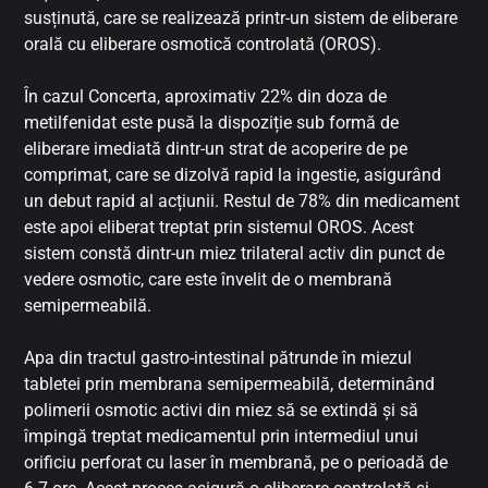
susținută, care se realizează printr-un sistem de eliberare
orală cu eliberare osmotică controlată (OROS).
În cazul Concerta, aproximativ 22% din doza de
metilfenidat este pusă la dispoziție sub formă de
eliberare imediată dintr-un strat de acoperire de pe
comprimat, care se dizolvă rapid la ingestie, asigurând
un debut rapid al acțiunii. Restul de 78% din medicament
este apoi eliberat treptat prin sistemul OROS. Acest
sistem constă dintr-un miez trilateral activ din punct de
vedere osmotic, care este învelit de o membrană
semipermeabilă.
Apa din tractul gastro-intestinal pătrunde în miezul
tabletei prin membrana semipermeabilă, determinând
polimerii osmotic activi din miez să se extindă și să
împingă treptat medicamentul prin intermediul unui
orificiu perforat cu laser în membrană, pe o perioadă de