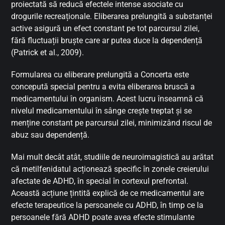
proiectată să reducă efectele intense asociate cu
drogurile recreaționale. Eliberarea prelungită a substanței
active asigură un efect constant pe tot parcursul zilei,
fără fluctuații bruște care ar putea duce la dependență
(Patrick et al., 2009).
Formularea cu eliberare prelungită a Concerta este
concepută special pentru a evita eliberarea bruscă a
medicamentului în organism. Acest lucru înseamnă că
nivelul medicamentului în sânge crește treptat și se
menține constant pe parcursul zilei, minimizând riscul de
abuz sau dependență.
Mai mult decât atât, studiile de neuroimagistică au arătat
că metilfenidatul acționează specific în zonele creierului
afectate de ADHD, în special în cortexul prefrontal.
Această acțiune țintită explică de ce medicamentul are
efecte terapeutice la persoanele cu ADHD, în timp ce la
persoanele fără ADHD poate avea efecte stimulante