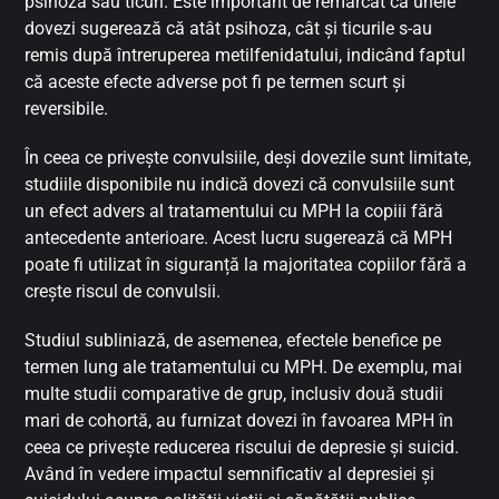
psihoză sau ticuri. Este important de remarcat că unele
dovezi sugerează că atât psihoza, cât și ticurile s-au
remis după întreruperea metilfenidatului, indicând faptul
că aceste efecte adverse pot fi pe termen scurt și
reversibile.
În ceea ce privește convulsiile, deși dovezile sunt limitate,
studiile disponibile nu indică dovezi că convulsiile sunt
un efect advers al tratamentului cu MPH la copiii fără
antecedente anterioare. Acest lucru sugerează că MPH
poate fi utilizat în siguranță la majoritatea copiilor fără a
crește riscul de convulsii.
Studiul subliniază, de asemenea, efectele benefice pe
termen lung ale tratamentului cu MPH. De exemplu, mai
multe studii comparative de grup, inclusiv două studii
mari de cohortă, au furnizat dovezi în favoarea MPH în
ceea ce privește reducerea riscului de depresie și suicid.
Având în vedere impactul semnificativ al depresiei și