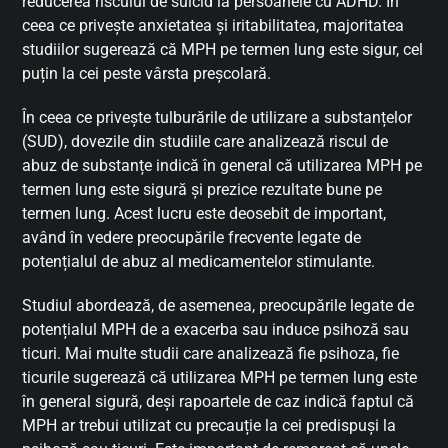
reducerea riscului de suicid la persoanele cu ADHD. În
ceea ce privește anxietatea și iritabilitatea, majoritatea
studiilor sugerează că MPH pe termen lung este sigur, cel
puțin la cei peste vârsta preșcolară.
În ceea ce privește tulburările de utilizare a substanțelor
(SUD), dovezile din studiile care analizează riscul de
abuz de substanțe indică în general că utilizarea MPH pe
termen lung este sigură și prezice rezultate bune pe
termen lung. Acest lucru este deosebit de important,
având în vedere preocupările frecvente legate de
potențialul de abuz al medicamentelor stimulante.
Studiul abordează, de asemenea, preocupările legate de
potențialul MPH de a exacerba sau induce psihoză sau
ticuri. Mai multe studii care analizează fie psihoza, fie
ticurile sugerează că utilizarea MPH pe termen lung este
în general sigură, deși rapoartele de caz indică faptul că
MPH ar trebui utilizat cu precauție la cei predispuși la