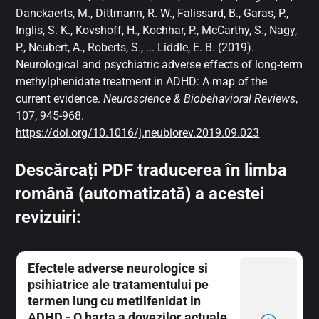
Danckaerts, M., Dittmann, R. W., Falissard, B., Garas, P.,
Inglis, S. K., Kovshoff, H., Kochhar, P., McCarthy, S., Nagy,
P., Neubert, A., Roberts, S., ... Liddle, E. B. (2019).
Neurological and psychiatric adverse effects of long-term
methylphenidate treatment in ADHD: A map of the
current evidence.
Neuroscience & Biobehavioral Reviews
,
107, 945-968.
https://doi.org/10.1016/j.neubiorev.2019.09.023
Descărcați PDF traducerea în limba
română (automatizată) a acestei
revizuiri:
Efectele adverse neurologice si
psihiatrice ale tratamentului pe
termen lung cu metilfenidat in
ADHD - O harta a dovezilor actuale