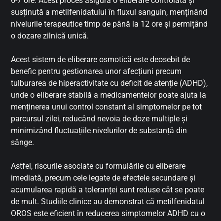
6-7 ore. Acest proces asigură o eliberare controlată și
susținută a metilfenidatului în fluxul sanguin, menținând
nivelurile terapeutice timp de până la 12 ore și permițând
o dozare zilnică unică.
Acest sistem de eliberare osmotică este deosebit de
benefic pentru gestionarea unor afecțiuni precum
tulburarea de hiperactivitate cu deficit de atenție (ADHD),
unde o eliberare stabilă a medicamentelor poate ajuta la
menținerea unui control constant al simptomelor pe tot
parcursul zilei, reducând nevoia de doze multiple și
minimizând fluctuațiile nivelurilor de substanță din
sânge.
Astfel, riscurile asociate cu formulările cu eliberare
imediată, precum cele legate de efectele secundare și
acumularea rapidă a toleranței sunt reduse cât se poate
de mult. Studiile clinice au demonstrat că metilfenidatul
OROS este eficient în reducerea simptomelor ADHD cu o