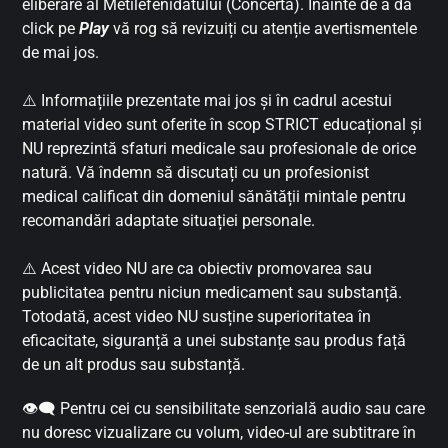
eliberare al Metilefenidatului (Concerta). Înainte de a da
click pe
Play
vă rog să revizuiți cu atenție avertismentele
de mai jos.
⚠️ Informațiile prezentate mai jos și în cadrul acestui
material video sunt oferite în scop STRICT educațional și
NU reprezintă sfaturi medicale sau profesionale de orice
natură. Vă îndemn să discutați cu un profesionist
medical calificat din domeniul sănătății mintale pentru
recomandări adaptate situației personale.
⚠️ Acest video NU are ca obiectiv promovarea sau
publicitatea pentru niciun medicament sau substanță.
Totodată, acest video NU susține superioritatea în
eficacitate, siguranță a unei substanțe sau produs față
de un alt produs sau substanță.
👁️‍🗨️ Pentru cei cu sensibilitate senzorială audio sau care
nu doresc vizualizare cu volum, video-ul are subtitrare în