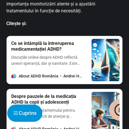
importanța monitorizării atente și a ajustării
tratamentului în funcție de necesități.
Citește și:
Ce se întâmplă la întreruperea
medicamentației ADHD?
Discuțiile online despre ADHD reflectă
uneori speranță, dar și naivitate. Este
trist atunci când copiii și adolescenții
resimt efectele opririi medicației, uneori
About ADHD România
Andrei Hodorog Ph. D.
părinții ignorând inclusiv sfatul medicilor,
chiar și atunci când există progres
terapeutic, iar efectele benefice sunt
Despre pauzele de la medicația
vizibile.
ADHD la copii și adolescenți
În gestionarea tratamentului pentru
Cuprins
tulburarea de deficit de atenție și
hiperactivitate (ADHD) pe perioada
vacanțelor, există diverse opinii și
About ADHD România
Andrei Hodorog Ph. D.