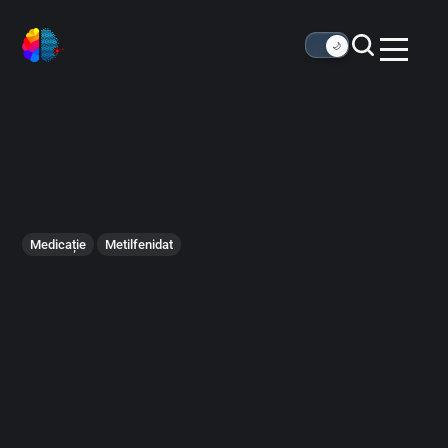
🌙
Medicație
Metilfenidat