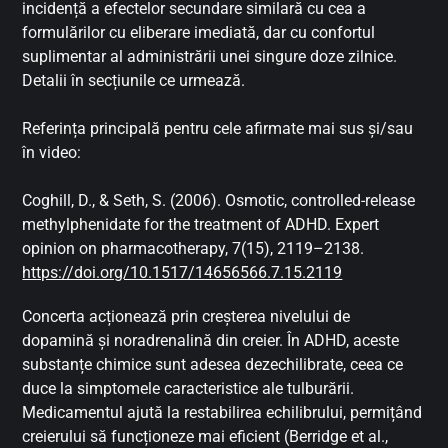
incidență a efectelor secundare similară cu cea a
formulărilor cu eliberare imediată, dar cu confortul
suplimentar al administrării unei singure doze zilnice.
Detalii în secțiunile ce urmează.
Referința principală pentru cele afirmate mai sus și/sau
în video:
Coghill, D., & Seth, S. (2006). Osmotic, controlled-release
methylphenidate for the treatment of ADHD. Expert
opinion on pharmacotherapy, 7(15), 2119–2138.
https://doi.org/10.1517/14656566.7.15.2119
Concerta acționează prin creșterea nivelului de
dopamină și noradrenalină din creier. În ADHD, aceste
substanțe chimice sunt adesea dezechilibrate, ceea ce
duce la simptomele caracteristice ale tulburării.
Medicamentul ajută la restabilirea echilibrului, permițând
creierului să funcționeze mai eficient (Berridge et al.,