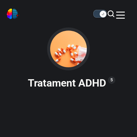
🌙
Tratament ADHD
5