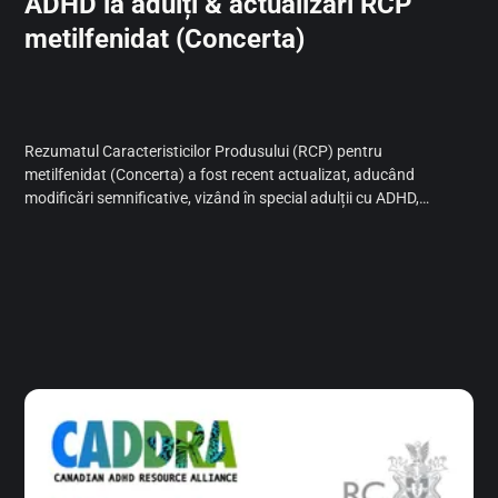
ADHD la adulți & actualizări RCP
metilfenidat (Concerta)
Rezumatul Caracteristicilor Produsului (RCP) pentru
metilfenidat (Concerta) a fost recent actualizat, aducând
modificări semnificative, vizând în special adulții cu ADHD,
acesta fiind mai aproape de viziunea științifică actuală a
neurotipului.