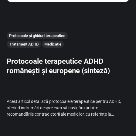
Protocoale și ghiduri terapeutice
Tratament ADHD
Medicație
Protocoale terapeutice ADHD
românești și europene (sinteză)
Acest articol detaliază protocoalele terapeutice pentru ADHD,
oferind îndrumări despre cum să navigăm printre
recomandările contradictorii ale medicilor, cu referințe la
protocoalele CNAS, European Guidelines Group, European
Network of ADHD și NICE NG87 pentru o înțelegere profundă și
informată.