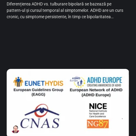
Diferențierea ADHD vs. tulburare bipolară se bazează pe
pattern-ul și cursul temporal al simptomelor. ADHD are un curs
cronic, cu simptome persistente, în timp ce bipolaritatea
prezintă episoade distincte. Evaluarea atentă a diferențelor
este esențială pentru diagnosticul și tratamentul corect.