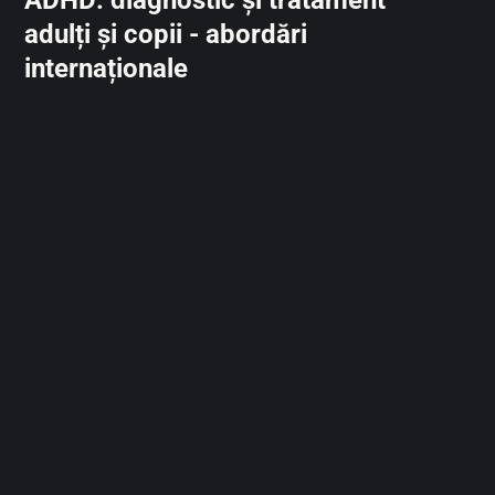
adulți și copii - abordări
internaționale
Conform literaturii științifico-medicale, medicația fac parte
dintr-un plan de tratament ADHD integrat și multi-modal care
poate include intervenții educaționale și psihosociale.