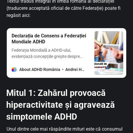
Textul tradus integral în limba română al declarației
(traducere acceptată oficial de către Federație) poate fi
regăsit aici:
Declarația de Consens a Federației
Mondiale ADHD
Federația Mondială a ADHD-ului,
evidențiază concepțiile greșite despre
ADHD care stigmatizează, reduc
credibilitatea furnizorilor de servicii
About ADHD România
Andrei Hodorog
medicale și împiedică sau întârzie
tratamentul. Prin revizuirea literaturii,
aceasta emite 208 afirmații susținute
Mitul 1: Zahărul provoacă
empiric despre ADHD.
hiperactivitate și agravează
simptomele ADHD
Unul dintre cele mai răspândite mituri este că consumul