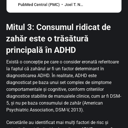
updated quantitative meta-analysis, in
PubMed Central (PMC)
Joel T. Nigg
light of recent divergent policy in Europe
and the United States.Studies were
identified through a literature…
Mitul 3: Consumul ridicat de
zahăr este o trăsătură
principală în ADHD
Există o concepție pe care o consider eronată referitoare
la faptul că zahărul ar fi un factor determinant în
diagnosticarea ADHD. În realitate, ADHD este
diagnosticat pe baza unui set complex de simptome
comportamentale și cognitive, conform criteriilor
diagnostice stabilite de manualele clinice, cum ar fi DSM-
5, și nu pe baza consumului de zahăr (American
Psychiatric Association, DSM-V, 2013).
Cercetările au identificat mai mulți factori de risc și