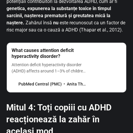
potențiali contribuitori la dezvoltarea ADHD, cum ar fi
genetica, expunerea la substanțe toxice în timpul
sarcinii, nașterea prematură și greutatea mică la
naștere.
Zahărul însă
nu
este recunoscut ca un factor de
risc major sau ca o cauză a ADHD (Thapar et al., 2012).
What causes attention deficit
hyperactivity disorder?
Attention deficit hyperactivity disorder
(ADHD) affects around 1–3% of children.
There is a high level of comorbidity with
developmental and learning problems as
PubMed Central (PMC)
Anita Thapar
well as with a variety of psychiatric
disorders. ADHD is highly heritable,
although…
Mitul 4: Toți copiii cu ADHD
reacționează la zahăr în
același mod