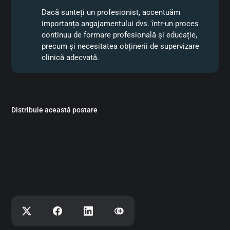
Dacă sunteți un profesionist, accentuăm
importanța angajamentului dvs. într-un proces
continuu de formare profesională și educație,
precum și necesitatea obținerii de supervizare
clinică adecvată.
https://doi.org/10.1016/j.jaac.2011.10.015
Distribuie această postare
https://doi.org/10.1016/S0278-
5846(01)00254-8