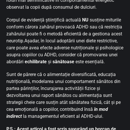
roluri mai semnificative în comportamentul energetic
observat la copii după consumul de dulciuri.
Corpul de evidență științifică actuală
NU
susține miturile
conform cărora zahărul provoacă ADHD sau că restricția
zahărului poate fi o metodă eficientă de a gestiona acest
neurotip.Așadar, în locul adoptării unei diete restrictive,
care poate avea efecte adverse nutriționale și psihologice
asupra copiilor cu ADHD, consider că promovarea unei
abordări
echilibrate
și
sănătoase
este esențială.
Sunt de părere că o alimentație diversificată, educația
nutrițională, modelarea unui comportament sănătos din
partea părinților, încurajarea activității fizice și
dezvoltarea unui raport sănătos cu alimentația sunt
strategii cheie care susțin atât sănătatea fizică, cât și pe
cea emoțională a copiilor, contribuind însă
în mod
indirect
la managementul eficient al ADHD-ului.
P.S.: Acest articol a fost scris savurând un borcan de