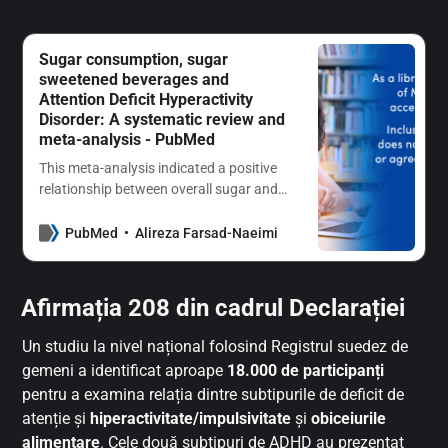
Sugar consumption, sugar
sweetened beverages and
Attention Deficit Hyperactivity
Disorder: A systematic review and
meta-analysis - PubMed
This meta-analysis indicated a positive
relationship between overall sugar and
sugar-sweetened beverages
consumption and symptoms of ADHD;
PubMed
Alireza Farsad-Naeimi
however, there was heterogeneity
among included studies. Future well-
designed studies that can account for
Afirmația 208 din cadrul Declarației
confounds are necessary to confirm the
effect of sugar …
Un studiu la nivel național folosind Registrul suedez de
gemeni a identificat aproape
18.000 de participanți
pentru a examina relația dintre subtipurile de deficit de
atenție și
hiperactivitate/impulsivitate
și
obiceiurile
alimentare
. Cele două subtipuri de ADHD au prezentat