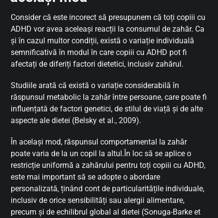
Consider că este incorect să presupunem că toți copiii cu
ADHD vor avea aceleași reacții la consumul de zahăr. Ca
și în cazul multor condiții, există o variație individuală
semnificativă în modul în care copiii cu ADHD pot fi
afectați de diferiți factori dietetici, inclusiv zahărul.
Studiile arată că există o variație considerabilă în
răspunsul metabolic la zahăr între persoane, care poate fi
influențată de factori genetici, de stilul de viață și de alte
aspecte ale dietei (Belsky et al., 2009).
În același mod, răspunsul comportamental la zahăr
poate varia de la un copil la altul.În loc să se aplice o
restricție uniformă a zahărului pentru toți copiii cu ADHD,
este mai important să se adopte o abordare
personalizată, ținând cont de particularitățile individuale,
inclusiv de orice sensibilități sau alergii alimentare,
precum și de echilibrul global al dietei (Sonuga-Barke et