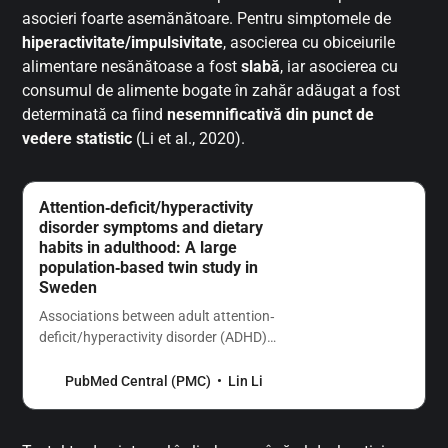
asocieri foarte asemănătoare. Pentru simptomele de
hiperactivitate/impulsivitate
, asocierea cu obiceiurile
alimentare nesănătoase a fost
slabă
, iar asocierea cu
consumul de alimente bogate în zahăr adăugat a fost
determinată ca fiind
nesemnificativă din punct de
vedere statistic
(Li et al., 2020).
Attention‐deficit/hyperactivity
disorder symptoms and dietary
habits in adulthood: A large
population‐based twin study in
Sweden
Associations between adult attention‐
deficit/hyperactivity disorder (ADHD)
symptoms and dietary habits have not
been well established and the underlying
PubMed Central (PMC)
Lin Li
mechanisms remain unclear. We
explored these associations using a
Swedish population‐based…