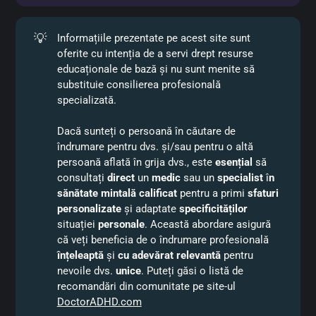
💡
Informațiile prezentate pe acest site sunt
oferite cu intenția de a servi drept resurse
educaționale de bază și nu sunt menite să
Neuroscience & Biobehavioral Reviews
128
substituie consilierea profesională
specializată.
https://doi.org/10.1016/j.neubiorev.2021.01.022
Dacă sunteți o persoană în căutare de
îndrumare pentru dvs. și/sau pentru o altă
persoană aflată în grija dvs., este
esențial
să
consultați
direct
un
medic
sau un
specialist
î
n 
sănătate mintală calificat
pentru a primi
sfaturi 
Complementary therapies in 
personalizate
și adaptate
specificităților
medicine
53
situației
personale
. Această abordare asigură
https://doi.org/10.1016/j.ctim.2020.102512
că veți beneficia de o îndrumare profesională
înțeleaptă
și
cu adevărat relevantă
pentru
nevoile dvs.
unice
. Puteți găsi o listă de
recomandări din comunitate pe site-ul
DoctorADHD.com
https://doi.org/10.1007/BF02168088