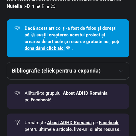
Nutella :-D
👨‍💻🥄🧉😋
💡
Dacă acest articol ți-a fost de folos și dorești 
să 
🚀
susții creșterea acestui proiect
 și 
crearea de articole și resurse gratuite noi
,
poți
dona dând click aici
💖 .
Bibliografie (click pentru a expanda)
💡
Alătură-te grupului
About ADHD România
https://doi.org/10.1176/appi.books.9780890425596
pe
Facebook
!
💡
Urmărește
About ADHD România
pe
Facebook
,
pentru ultimele
articole, live-uri
și
alte resurse.
https://doi.org/10.1037/a0017376