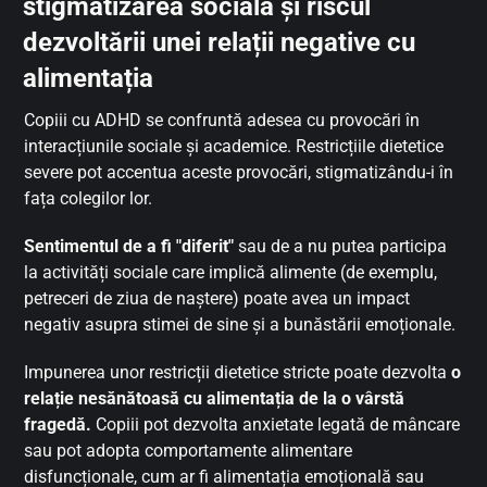
stigmatizarea socială și riscul
dezvoltării unei relații negative cu
alimentația
Copiii cu ADHD se confruntă adesea cu provocări în
interacțiunile sociale și academice. Restricțiile dietetice
severe pot accentua aceste provocări, stigmatizându-i în
fața colegilor lor.
Sentimentul de a fi "diferit"
sau de a nu putea participa
la activități sociale care implică alimente (de exemplu,
petreceri de ziua de naștere) poate avea un impact
negativ asupra stimei de sine și a bunăstării emoționale.
Impunerea unor restricții dietetice stricte poate dezvolta
o
relație nesănătoasă cu alimentația de la o vârstă
fragedă.
Copiii pot dezvolta anxietate legată de mâncare
sau pot adopta comportamente alimentare
disfuncționale, cum ar fi alimentația emoțională sau