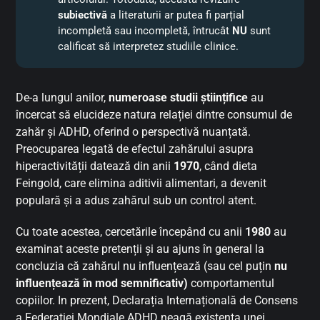
subiectivă
a literaturii ar putea fi parțial
incompletă sau incompletă, întrucât
NU
sunt
calificat să interpretez studiile clinice.
De-a lungul anilor,
numeroase studii științifice
au
încercat să elucideze natura relației dintre consumul de
zahăr și ADHD, oferind o perspectivă nuanțată.
Preocuparea legată de efectul zahărului asupra
hiperactivității datează din anii
1970
, când dieta
Feingold, care elimina aditivii alimentari, a devenit
populară și a adus zahărul sub un control atent.
Cu toate acestea, cercetările începând cu anii
1980
au
examinat aceste pretenții și au ajuns în general la
concluzia că zahărul nu influențează (sau cel puțin
nu
influențează în mod semnificativ)
comportamentul
copiilor. In prezent, Declarația Internațională de Consens
a Federației Mondiale ADHD neagă existența unei